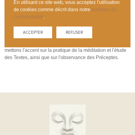
a permis, tant à Marseille qu'à Eguilles, une large diffusion
En utilisant ce site web, vous acceptez l'utilisation
des paroles du Bouddha, dans un esprit de grande
de cookies comme décrit dans notre
politique de
ouverture.
confidentialité
.
Depuis 1999, rattachés à
l'Ordre Contemplatif des
ACCEPTER
REFUSER
Moines de la Forêt
, nous sommes devenus
« Présence
spontanément apparue qui pénêtre tout »
, et nous
mettons l'accent sur la pratique de la méditation et l'étude
des Textes, ainsi que sur l'observance des Préceptes.